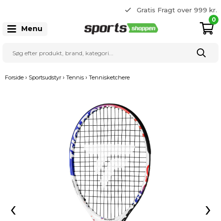
365 dages returret
Gratis Fragt over 999 kr.
22 20 80 33
0
Menu
›
›
›
Forside
Sportsudstyr
Tennis
Tennisketchere
‹
›