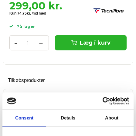
299,00
kr.
På lager
-
+
Læg i kurv
Tilkøbsprodukter
Tecnifibre Court
kr. 79,00
Tennisbolde -
+ Tilføj
4tin
Consent
Details
About
Fri fragt