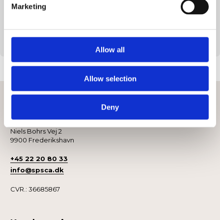
Solid konstruktion for maksimal holdbarhed
Marketing
Farverigt, iøjnefaldende look
Leveres med 3/4 cover
Længde på 53,3 cm
Allow all
Allow selection
Kontakt
Deny
Sport Scandinavia A/S
Niels Bohrs Vej 2
9900 Frederikshavn
+45 22 20 80 33
info@spsca.dk
CVR.: 36685867