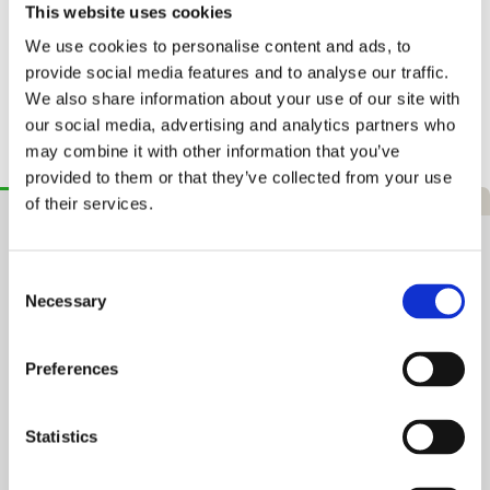
ved køb over 999 kr.
This website uses cookies
We use cookies to personalise content and ads, to
Hurtig levering
1–3 hverdage
provide social media features and to analyse our traffic.
We also share information about your use of our site with
365 dages returret
Tryg handel
our social media, advertising and analytics partners who
may combine it with other information that you’ve
provided to them or that they’ve collected from your use
Beskrivelse
Specifikationer
Anmeldelser
of their services.
Tecnifibre T-Fight Club 21 Junior
Tennisketcher
Consent
Necessary
Selection
TFIGHT CLUB 21 er en sjov, højtydende ketsjer, der er perfekt til
unge spillere i alderen 5 til 6. Meget let design til ubesværet
indlæring af slag og fremskridt. Solid aluminiumskonstruktion til
Preferences
at modstå enhver frustration. Et farverigt, iøjnefaldende design,
der får dig i godt humør på banen.
Statistics
For spillere i alderen 5 til 6
Meget let til ubesværet læring og fremskridt