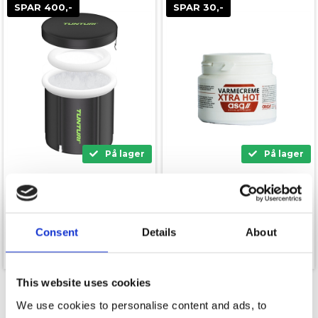
SPAR 400,-
SPAR 30,-
På lager
På lager
Tunturi IB30 Isbad
ASG Varmecreme
1.199,00
99,00
Consent
Details
About
799,00
kr.
69,00
kr.
This website uses cookies
We use cookies to personalise content and ads, to
Side 1/1