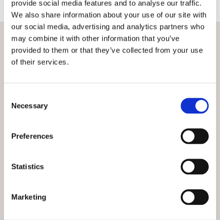
provide social media features and to analyse our traffic.
We also share information about your use of our site with
our social media, advertising and analytics partners who
may combine it with other information that you’ve
Kontakt
provided to them or that they’ve collected from your use
of their services.
Sport Scandinavia A/S
Niels Bohrs Vej 2
9900 Frederikshavn
Consent
+45 22 20 80 33
Necessary
Selection
info@spsca.dk
CVR.: 36685867
Preferences
Kundeservice
Statistics
Anmod om Klublogin
Klub Log ind
Marketing
Betaling