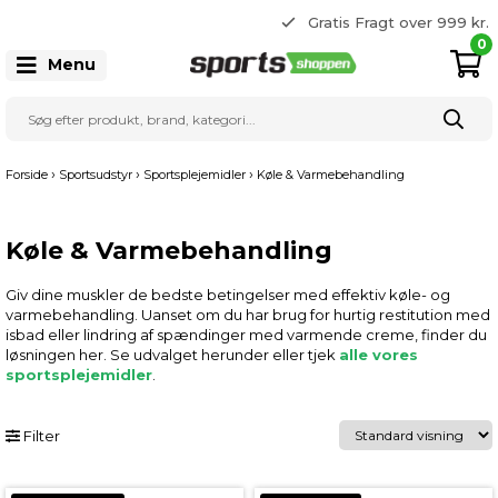
365 dages returret
Gratis Fragt over 999 kr.
22 20 80 33
0
Menu
›
›
›
Forside
Sportsudstyr
Sportsplejemidler
Køle & Varmebehandling
Køle & Varmebehandling
Giv dine muskler de bedste betingelser med effektiv køle- og
varmebehandling. Uanset om du har brug for hurtig restitution med
isbad eller lindring af spændinger med varmende creme, finder du
løsningen her. Se udvalget herunder eller tjek
alle vores
sportsplejemidler
.
Filter