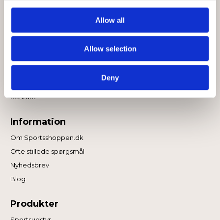
Finansiering
Handelsbetingelser
Allow all
Levering
Fortrydelsesret
Allow selection
Digital Fortrydelsesret
Returnering
Deny
Reklamation
Kontakt
Information
Om Sportsshoppen.dk
Ofte stillede spørgsmål
Nyhedsbrev
Blog
Produkter
Sportsudstyr