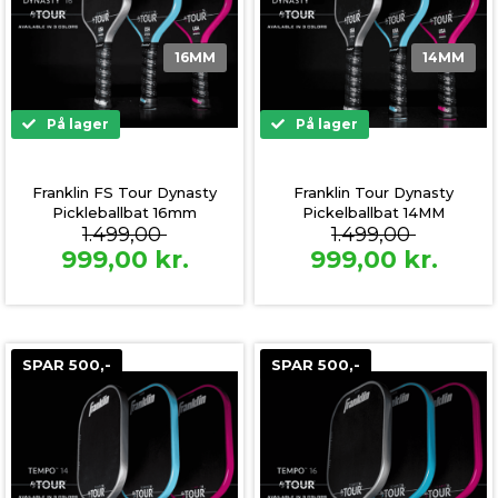
16MM
14MM
På lager
På lager
Franklin FS Tour Dynasty
Franklin Tour Dynasty
Pickleballbat 16mm
Pickelballbat 14MM
1.499,00
1.499,00
999,00
kr.
999,00
kr.
SPAR 500,-
SPAR 500,-