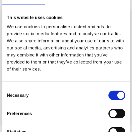
SPAR 170,-
SPAR 200,-
This website uses cookies
We use cookies to personalise content and ads, to
provide social media features and to analyse our traffic.
We also share information about your use of our site with
our social media, advertising and analytics partners who
may combine it with other information that you’ve
provided to them or that they’ve collected from your use
of their services.
På lager
På lager
Consent
Franklin Mens Performance
Franklin Mens Ultimate
Necessary
Selection
T-Shirt (Oat)
Polo (Hvid)
349,00
399,00
179,00
kr.
199,00
kr.
Preferences
Statistics