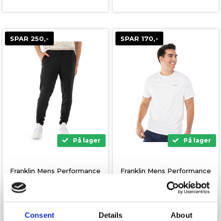
SPAR 250,-
SPAR 170,-
På lager
På lager
Franklin Mens Performance
Franklin Mens Performance
Joggingpants
T-Shirt (Hvid)
499,00
349,00
249,00
kr.
179,00
kr.
Consent
Details
About