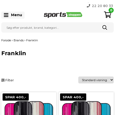
365 dages returret
Gratis Fragt over 999 kr.
22 20 80 33
0
Menu
›
›
Forside
Brands
Franklin
Franklin
Filter
SPAR 400,-
SPAR 400,-