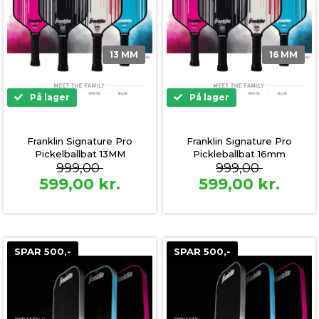
13 MM
16 MM
På lager
På lager
Franklin Signature Pro
Franklin Signature Pro
Pickelballbat 13MM
Pickleballbat 16mm
999,00
999,00
599,00
kr.
599,00
kr.
SPAR 500,-
SPAR 500,-