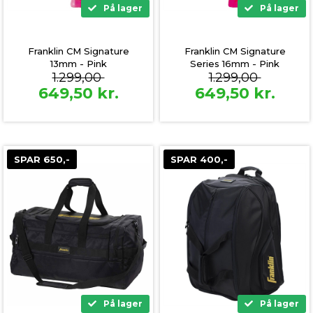
På lager
På lager
Franklin CM Signature
Franklin CM Signature
13mm - Pink
Series 16mm - Pink
1.299,00
1.299,00
649,50
kr.
649,50
kr.
SPAR 650,-
SPAR 400,-
På lager
På lager