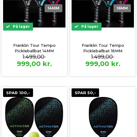
14MM
16MM
På lager
På lager
Franklin Tour Tempo
Franklin Tour Tempo
Pickleballbat 14MM
Pickleballbat 16MM
1.499,00
1.499,00
999,00
kr.
999,00
kr.
SPAR 100,-
SPAR 50,-