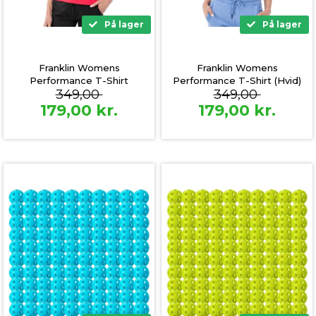
På lager
På lager
Franklin Womens
Franklin Womens
Performance T-Shirt
Performance T-Shirt (Hvid)
349,00
349,00
(Azalea)
179,00
kr.
179,00
kr.