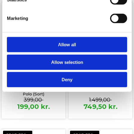
SPAR 200,-
SPAR 750,-
Marketing
Allow all
Allow selection
På lager
På lager
Deny
Franklin Mens Ultimate
Franklin Pilot 2 Player Sæt
Polo (Sort)
399,00
1.499,00
199,00
kr.
749,50
kr.