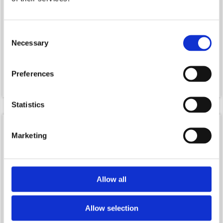
På lager
På lager
Consent
Necessary
Selection
Tourna Dry Feel Grip XL 36
Tourna Grip XL Dry Feel - 3
Grips - Blå
pak
Preferences
749,00
kr.
899,00
kr.
Statistics
Marketing
Allow all
Allow selection