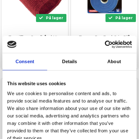
På lager
På lager
Tecnifibre Svedbånd XL -
Tourna Dry Feel Grip Blå
Cardinal Rød
XL - 10 pak
79,00
kr.
299,00
kr.
Consent
Details
About
This website uses cookies
We use cookies to personalise content and ads, to
provide social media features and to analyse our traffic.
We also share information about your use of our site with
our social media, advertising and analytics partners who
may combine it with other information that you’ve
provided to them or that they’ve collected from your use
of their services.