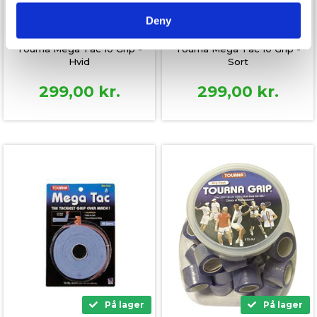
På lager
På lager
Deny
Tourna Mega Tac 10 Grip -
Tourna Mega Tac 10 Grip -
Hvid
Sort
299,00
kr.
299,00
kr.
På lager
På lager