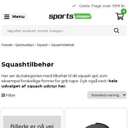
365 dages returret
Gratis Fragt over 999 kr.
22 20 80 33
0
Menu
›
›
›
Forside
Sportsudstyr
Squash
Squashtilbehør
Squashtilbehør
Her ser du kategorien med tilbehør til dit squash spil, som
eksempel forskellige former for grib tape. Dyk også ned i
hele
udvalget af squash udstyr her
.
Filter