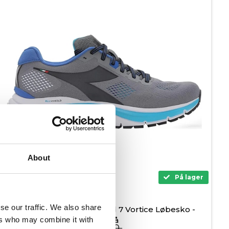
About
På lager
se our traffic. We also share
Diadora Mythos Blushield 7 Vortice Løbesko -
ers who may combine it with
Grå/blå
1.199,00