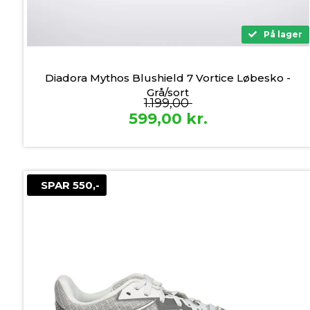
På lager
Diadora Mythos Blushield 7 Vortice Løbesko -
Grå/sort
1.199,00
599,00
kr.
SPAR 550,-