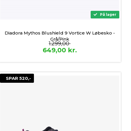
På lager
Diadora Mythos Blushield 9 Vortice W Løbesko -
Grå/Pink
1.299,00
649,00
kr.
SPAR 520,-