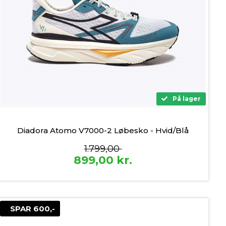
På lager
Diadora Atomo V7000-2 Løbesko - Hvid/Blå
1.799,00
899,00
kr.
SPAR 600,-