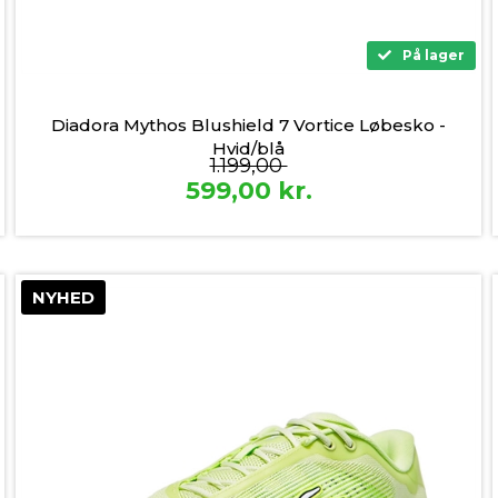
På lager
Diadora Mythos Blushield 7 Vortice Løbesko -
Hvid/blå
1.199,00
599,00
kr.
NYHED