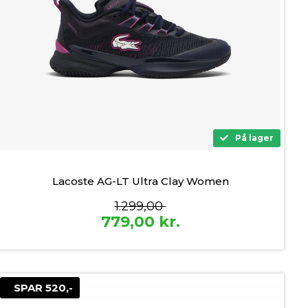
På lager
Lacoste AG-LT Ultra Clay Women
1.299,00
779,00
kr.
SPAR 520,-