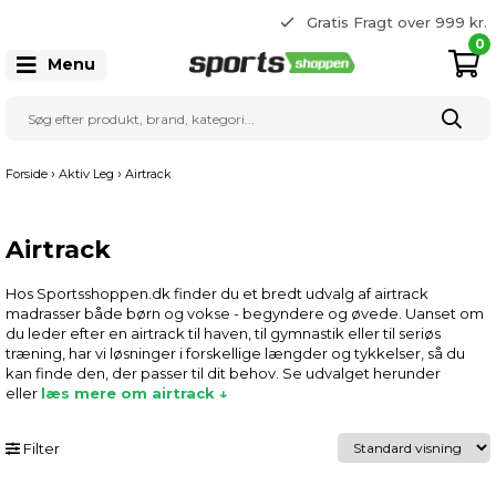
365 dages returret
Gratis Fragt over 999 kr.
22 20 80 33
0
Menu
›
›
Forside
Aktiv Leg
Airtrack
Airtrack
Hos Sportsshoppen.dk finder du et bredt udvalg af airtrack
madrasser både børn og vokse - begyndere og øvede. Uanset om
du leder efter en airtrack til haven, til gymnastik eller til seriøs
træning, har vi løsninger i forskellige længder og tykkelser, så du
kan finde den, der passer til dit behov. Se udvalget herunder
eller
læs mere om airtrack ↓
Filter