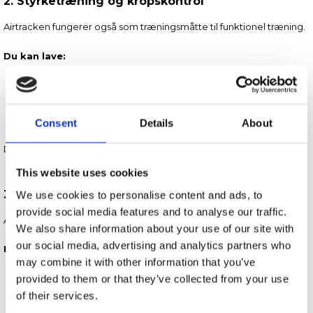
2. Styrketræning og kropskontrol
Airtracken fungerer også som træningsmåtte til funktionel træning.
Du kan lave:
Planke og core-øvelser.
Push-ups og burpees.
Lunges og balanceøvelser.
Stabilitetstræning.
Consent
Details
About
Den ustabile overflade aktiverer flere muskler.
This website uses cookies
3. Balance og mobilitet
We use cookies to personalise content and ads, to
provide social media features and to analyse our traffic.
Airtracks er ideelle til at forbedre kropskontrol.
We also share information about your use of our site with
our social media, advertising and analytics partners who
Prøv fx:
may combine it with other information that you’ve
Balanceøvelser på ét ben.
provided to them or that they’ve collected from your use
Yoga og udstrækning.
of their services.
Koordinationstræning.