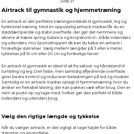
Side 1/1
Airtrack til gymnastik og hjemmetræning
En airtrack er det perfekte træningsredskab til gymnastik, leg og
funktionel træning. Med en oppustelig airtrack madras får du en
støddæmpende og stabil overflade, der gør det nemmere og
sikrere at træne spring, balance og kropskontrol – både indendørs
og udendørs. Hos Sportsshoppen.dk kan du købe en airtrack i
forskellige størrelser. Vælg mellem længder på 3 eller 4 meter,
tykkelser på 10 cm eller 20 cm og forskellge farver.
En airtrack til gymnastik er ideel til alt fra saltoer og håndstand til
tumbling og leg. Den faste, men samtidig affjedrende overflade
giver bedre kontrol og reducerer belastningen på led og muskler.
Samtidig er en airtrack madras oplagt til hjemmetræning, hvor du
ønsker en fleksibel løsning, der kan pakkes væk efter brug. Den er
nem at puste op og tage med, hvilket gør den perfekt til både
indendørs og udendørs brug.
Vælg den rigtige længde og tykkelse
Når du vælger airtrack, er det vigtigt at tage højde for både
størrelse og anvendelse: