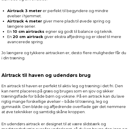
Airtrack 3 meter
er perfekt til begyndere og mindre
øvelser i hjemmet.
Airtrack 4 meter
giver mere plads til øvede spring og
længere serier.
En
10 cm
airtracks
egner sig godt til balance og teknik.
En
20 cm airtrack
giver ekstra affjedring og er ideel til mere
avancerede spring.
Jo længere og tykkere airtracken er, desto flere muligheder får du
i din træning.
Airtrack til haven og udendørs brug
En airtrack til haven er perfekt til aktiv leg og træning i det fri. Den
kan nemt placeres på græs og bruges som en sjov og sikker
træningsflade for både børn og voksne. På en airtrack kan du lave
rigtig mange forskellige øvelser – både til træning, leg og
gymnastik. Den bløde og affjedrende overflade gør det nemmere
at øve teknikker og samtidig skåne kroppen.
En udendørs airtrack er designet til at være slidstærk og
modstandsdygtig over for underlaget, så du kan bruge den igen og