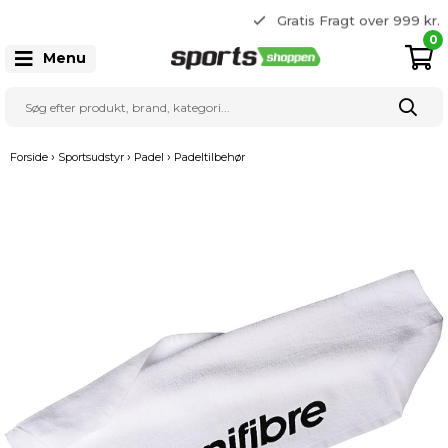
365 dages returret
Gratis Fragt over 999 kr.
22 20 80 33
0
Menu
›
›
›
Forside
Sportsudstyr
Padel
Padeltilbehør