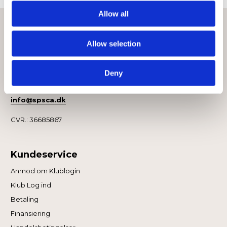
Allow all
Kontakt
Allow selection
Sport Scandinavia A/S
Niels Bohrs Vej 2
9900 Frederikshavn
Deny
+45 22 20 80 33
info@spsca.dk
CVR.: 36685867
Kundeservice
Anmod om Klublogin
Klub Log ind
Betaling
Finansiering