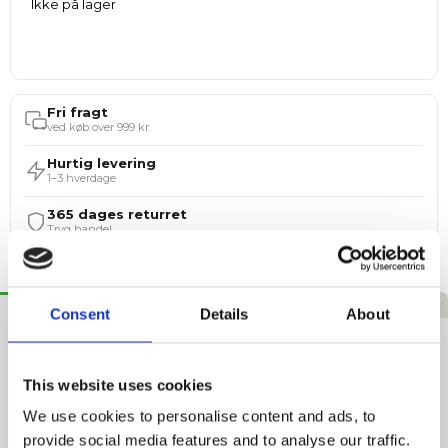
Ikke på lager
Fri fragt
ved køb over 999 kr.
Hurtig levering
1–3 hverdage
365 dages returret
Tryg handel
Beskrivelse
Specifikationer
Anmeldelser
Consent
Details
About
Tecnifibre Håndklæde
This website uses cookies
Tennis Håndklæde – Premium Performance
We use cookies to personalise content and ads, to
Opdag vores nye tennis-håndklæde, designet til optimal
provide social media features and to analyse our traffic.