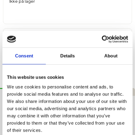
Ikke på lager
Fri fragt
ved køb over 999 kr.
Hurtig levering
1–3 hverdage
Consent
Details
About
365 dages returret
Tryg handel
This website uses cookies
We use cookies to personalise content and ads, to
Beskrivelse
Specifikationer
Anmeldelser
provide social media features and to analyse our traffic.
We also share information about your use of our site with
Lacoste Sport Svedbånd - Grøn
our social media, advertising and analytics partners who
may combine it with other information that you’ve
Et vigtigt tilbehør til træning eller kampdage fra Lacoste,
provided to them or that they’ve collected from your use
tenniseksperter siden 1933. Disse armbånd i bouclé
bomuldsjersey med den ikoniske krokodille er frugten af ​​
of their services.
årtiers tekstilekspertise.