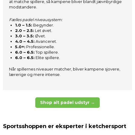
at matche spillere, så kampene bliver blandt jævnbyrdige
modstandere.
Fælles padel niveausystem:
1.0 – 1.5:
Begynder.
2.0 – 2.5:
Let øvet.
3.0 – 3.5:
Øvet.
4.0 – 4.5:
Avanceret.
5.0+:
Professionelle.
6.0 – 6.5:
Top spillere.
6.0 – 6.5:
Elite spillere.
Når spillernes niveauer matcher, bliver kampene sjovere,
lærerige og mere intense.
Shop alt padel udstyr →
Sportsshoppen er eksperter i ketchersport