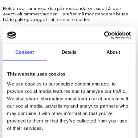
Bolden skal ramme jorden på modstanderens side, før den
eventuelt rammer væggen. Herefter må modstanderen bruge
både gulv og vægge til at returnere bolden.
Pointsystem i padel
Consent
Details
About
Padel følger samme pointsystem som tennis:
15, 30, 40 og parti.
Ved 40-40 (deuce) skal et hold vinde to bolde i træk.
This website uses cookies
We use cookies to personalise content and ads, to
Et sæt vindes ved 6 partier med mindst 2 partiers forskel.
Ved 6-6 spilles tiebreak til 7 point (med 2 points forskel).
provide social media features and to analyse our traffic.
We also share information about your use of our site with
our social media, advertising and analytics partners who
may combine it with other information that you’ve
Padel regler – de 3 vigtigste
provided to them or that they’ve collected from your use
of their services.
1. Serveregler