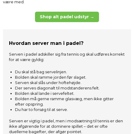
være med.
Shop alt padel udstyr →
Hvordan server man i padel?
Serven i padel adskiller sig fra tennis og skal udføres korrekt
for at være gyldig:
Du skal stå bag servelinjen.
Bolden skal ramme jorden før slaget.
Serven skal slås under hoftehøjde.
Der serves diagonalt til modstanderens felt.
Bolden skal lande i servefeltet.
Bolden må gerne ramme glasvæg, men ikke gitter
efter opspring.
Du har to forsøg til at serve.
Serven er vigtig i padel, men i modsætning til tennis er den
ikke afgørende for at dominere spillet – det er ofte
duellerne bagefter, der afgør pointet.