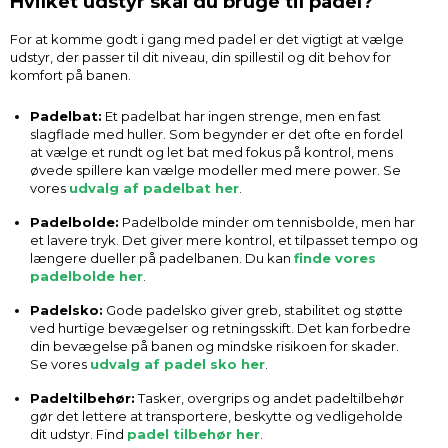
Hvilket udstyr skal du bruge til padel?
For at komme godt i gang med padel er det vigtigt at vælge
udstyr, der passer til dit niveau, din spillestil og dit behov for
komfort på banen.
Padelbat:
Et padelbat har ingen strenge, men en fast
slagflade med huller. Som begynder er det ofte en fordel
at vælge et rundt og let bat med fokus på kontrol, mens
øvede spillere kan vælge modeller med mere power. Se
vores
udvalg af padelbat her
.
Padelbolde:
Padelbolde minder om tennisbolde, men har
et lavere tryk. Det giver mere kontrol, et tilpasset tempo og
længere dueller på padelbanen. Du kan
finde vores
padelbolde her
.
Padelsko:
Gode padelsko giver greb, stabilitet og støtte
ved hurtige bevægelser og retningsskift. Det kan forbedre
din bevægelse på banen og mindske risikoen for skader.
Se vores
udvalg af padel sko her
.
Padeltilbehør:
Tasker, overgrips og andet padeltilbehør
gør det lettere at transportere, beskytte og vedligeholde
dit udstyr. Find
padel tilbehør her
.