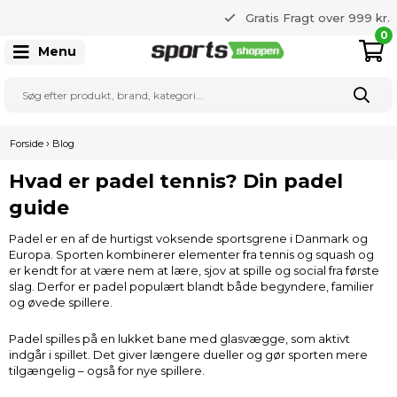
365 dages returret
Gratis Fragt over 999 kr.
22 20 80 33
0
Menu
›
Forside
Blog
Hvad er padel tennis? Din padel
guide
Padel er en af de hurtigst voksende sportsgrene i Danmark og
Europa. Sporten kombinerer elementer fra tennis og squash og
er kendt for at være nem at lære, sjov at spille og social fra første
slag. Derfor er padel populært blandt både begyndere, familier
og øvede spillere.
Padel spilles på en lukket bane med glasvægge, som aktivt
indgår i spillet. Det giver længere dueller og gør sporten mere
tilgængelig – også for nye spillere.