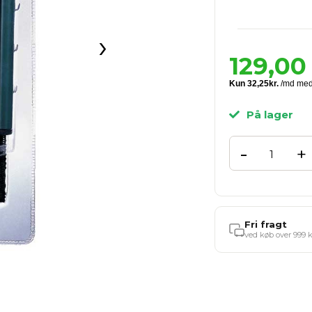
›
129,00
På lager
-
+
Fri fragt
ved køb over 999 k