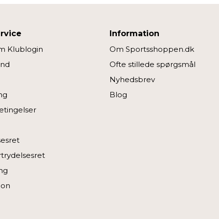
rvice
Information
 Klublogin
Om Sportsshoppen.dk
ind
Ofte stillede spørgsmål
Nyhedsbrev
ng
Blog
tingelser
sesret
rtrydelsesret
ng
ion