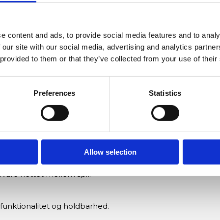
e content and ads, to provide social media features and to analy
dmål, så du undgår kompatibilitetsproblemer.
 our site with our social media, advertising and analytics partn
 provided to them or that they’ve collected from your use of their
t op og tage det ned uden værktøj.
Preferences
Statistics
 under almindeligt spil.
 og giver lang levetid.
Allow selection
vare nettet mellem spil.
funktionalitet og holdbarhed.