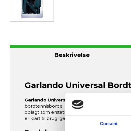
Beskrivelse
Garlando Universal Bord
Garlando Universal Bordtennisnet
er et prakti
bordtennisborde. Det monteres hurtigt og enkelt
oplagt som erstatning eller som ekstra net til b
er klart til brug igen og igen.
Consent