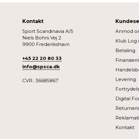
Kontakt
Kundese
Sport Scandinavia A/S
Anmod om
Niels Bohrs Vej 2
Klub Log 
9900 Frederikshavn
Betaling
+45 22 20 80 33
Finansieri
info@spsca.dk
Handelsbe
Levering
CVR.: 36685867
Fortrydel
Digital Fo
Returneri
Reklamat
Kontakt