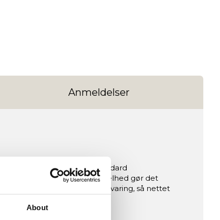
Anmeldelser
ndo, designet til at passe standard
lt under spil. Netop denne enkelhed gør det
t give holdbarhed og nem opbevaring, så nettet
About