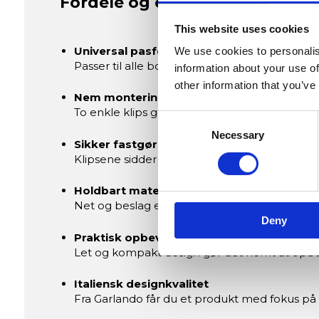
Fordele og egenskaber
This website uses cookies
Universal pasform
We use cookies to personalis
Passer til alle bordtennisborde med standar
information about your use of
other information that you’ve
Nem montering
To enkle klips gør det hurtigt at sætte nette
Consent
Necessary
Selection
Sikker fastgørelse
Klipsene sidder stabilt og holder nettet stramt
Holdbart materiale
Net og beslag er fremstillet til gentagen brug
Deny
Praktisk opbevaring
Let og kompakt design gør det nemt at opbe
Italiensk designkvalitet
Fra Garlando får du et produkt med fokus på 