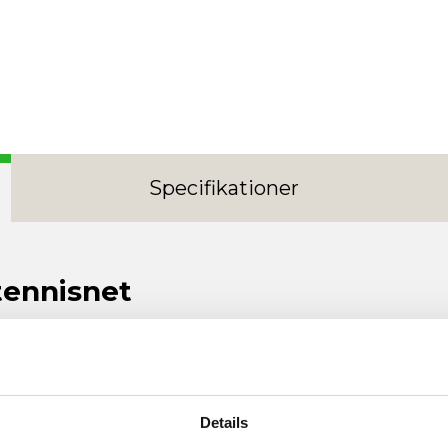
Specifikationer
tennisnet
sk og alsidigt net fra det anerkendte italienske mærke Garla
 med to kraftige klips på hver side, så nettet sidder stabi
orde, der ikke leveres med net. Materialerne er valgt for a
Details