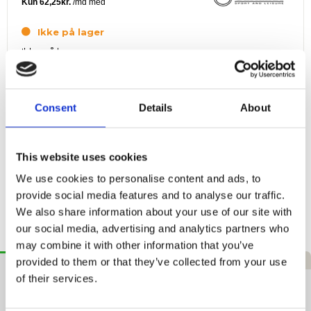
Ikke på lager
Ikke på lager
Consent
Details
About
Fri fragt
ved køb over 999 kr.
This website uses cookies
Hurtig levering
1–3 hverdage
We use cookies to personalise content and ads, to
provide social media features and to analyse our traffic.
365 dages returret
Tryg handel
We also share information about your use of our site with
our social media, advertising and analytics partners who
may combine it with other information that you’ve
Beskrivelse
Specifikationer
Anmeldelser
provided to them or that they’ve collected from your use
of their services.
Garlando Bordtennisbolde 1* (100 stk.)