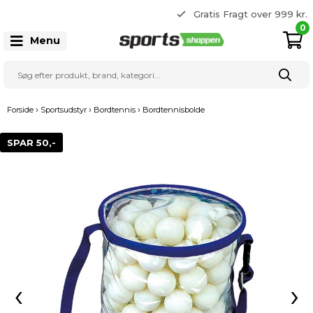
365 dages returret
Gratis Fragt over 999 kr.
22 20 80 33
0
Menu
›
›
›
Forside
Sportsudstyr
Bordtennis
Bordtennisbolde
SPAR 50,-
‹
›