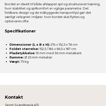
Bordet er ideelt til både afslappet spil og struktureret træning,
hvor stabilitet og spilkomfort er vigtige parametre. Det
foldbare design og de indbyggede transporthjul gør det
særligt velegnet i miljøer, hvor bordet skal flyttes og
opbevares ofte.
Specifikationer
Dimensioner (L x B x H):
274 x 152,5 x 76 cm
Foldet størrelse:
152,5 / 184 x 66,5 x 187 cm
Pladetykkelse:
19 mm med 36 mm metalkant
Ramme:
Ø 25 mm metalrør
Vægt:
75 kg
Kontakt
Sport Scandinavia A/S