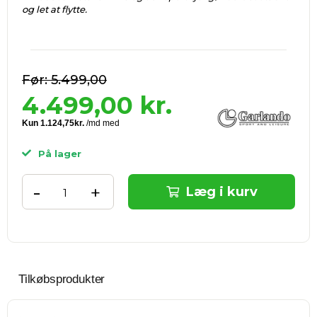
og let at flytte.
5.499,00
4.499,00
kr.
På lager
-
+
Læg i kurv
Tilkøbsprodukter