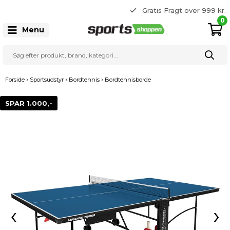
365 dages returret
Gratis Fragt over 999 kr.
22 20 80 33
0
Menu
›
›
›
Forside
Sportsudstyr
Bordtennis
Bordtennisborde
SPAR 1.000,-
‹
›