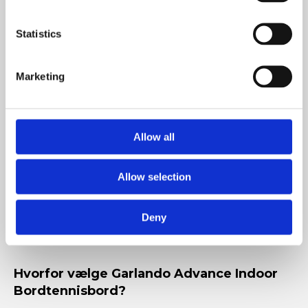
Officiel bordstørrelse og overflade sikrer ensartet
boldopspring og realistisk spillefølelse.
Statistics
Automatisk kompakt låsemekanisme
Giver sikker låsning under spil og en kontrolleret
mekanik ved åbning og sammenklapning.
Marketing
Let at flytte
Fire dobbelte hjul, hvoraf to kan dreje 360°, gør det
nemt at rulle bordet rundt selv i små rum.
Allow all
Robust konstruktion
Metalrørsramme med dobbelte vandrette
forbindelsesstænger giver høj stabilitet og lang levetid.
Allow selection
Smart Manual System (SMS)
Deny
Sikrer en enkel og kontrolleret åbne-/lukkeproces uden
unødigt besvær.
Hvorfor vælge Garlando Advance Indoor
Bordtennisbord?