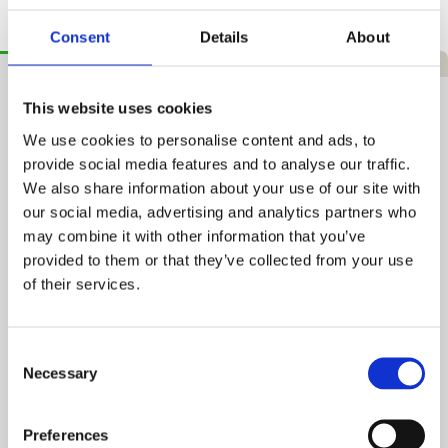
Consent
Details
About
Beskrivelse
Specifikationer
Video
Anmeldelser
Garlando Advance Indoor Bordtennisbord
This website uses cookies
We use cookies to personalise content and ads, to
Garlando Advance Indoor Bordtennisbord
er udviklet til
provide social media features and to analyse our traffic.
spillere og klubber, der ønsker en stabil og autentisk
bordtennisoplevelse hjemme eller i institutionen. Bordet
We also share information about your use of our site with
kombinerer konkurrencelignende spilleegenskaber med et
our social media, advertising and analytics partners who
praktisk foldbart design, så det er nemt at opbevare mellem
may combine it with other information that you’ve
brug. Den solide ramme og smarte låsemekanismer sørger for
sikkerhed og holdbarhed ved hyppig brug.
provided to them or that they’ve collected from your use
of their services.
Fordele og egenskaber
Consent
Foldbart design
Necessary
Selection
Gør det enkelt at klappe bordet sammen efter brug og
reducerer behovet for opbevaringsplads.
Preferences
Blå spilleflade i konkurrencestørrelse