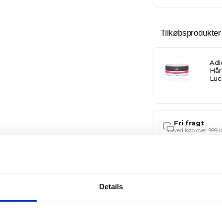
Tilkøbsprodukter
Adi
Hår
Luc
Fri fragt
ved køb over 999 k
Specifikationer
Details