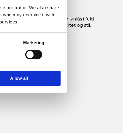
se our traffic. We also share
ers who may combine it with
rivsel, har denne jakke en lynlås i fuld
 services.
lås tilføjer både funktionalitet og stil.
Marketing
lse.
Allow all