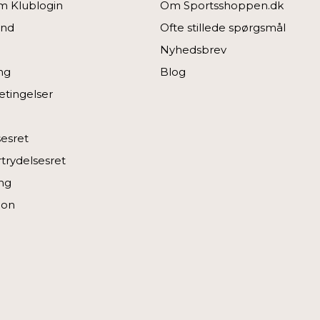
 Klublogin
Om Sportsshoppen.dk
ind
Ofte stillede spørgsmål
Nyhedsbrev
ng
Blog
tingelser
sesret
rtrydelsesret
ng
ion