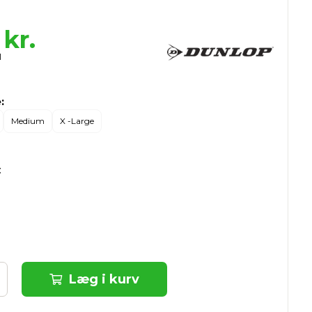
kr.
:
Medium
X -Large
:
Læg i kurv