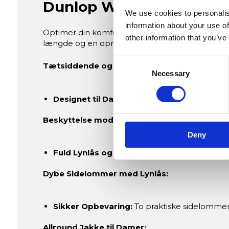
Dunlop Womens Club Lin
We use cookies to personalis
information about your use of
Optimer din komfort og elegance med Dunlop's 
other information that you’ve
længde og en opretstående krave for at beskytte
Consent
Tætsiddende og Behagelig Pasform:
Necessary
Selection
Designet til Damekomfort:
Elegant pasform
Beskyttelse mod Koldt Vejr:
Deny
Fuld Lynlås og Opretstående Krave:
Ideel t
Dybe Sidelommer med Lynlås:
Sikker Opbevaring:
To praktiske sidelommer 
Allround Jakke til Damer: