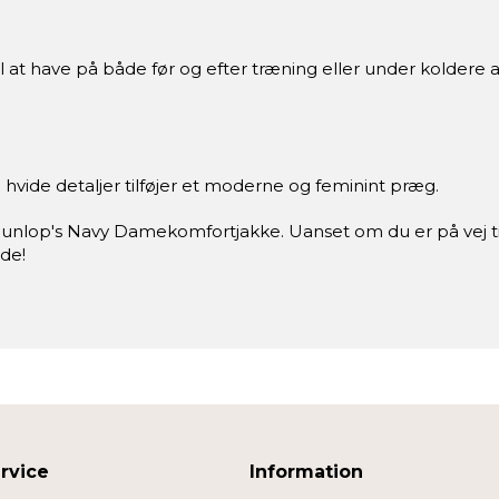
l at have på både før og efter træning eller under koldere ak
vide detaljer tilføjer et moderne og feminint præg.
Dunlop's Navy Damekomfortjakke. Uanset om du er på vej til t
de!
rvice
Information