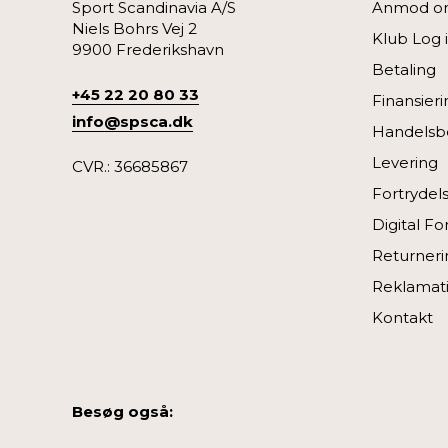
Sport Scandinavia A/S
Anmod om
Niels Bohrs Vej 2
Klub Log 
9900 Frederikshavn
Betaling
+45 22 20 80 33
Finansieri
info@spsca.dk
Handelsbe
Levering
CVR.: 36685867
Fortrydel
Digital Fo
Returneri
Reklamat
Kontakt
Besøg også: