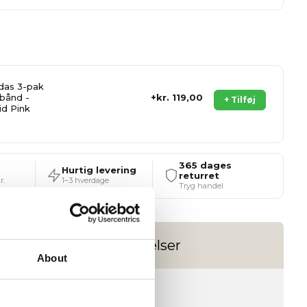
das 3-pak
bånd -
kr. 119,00
+ Tilføj
id Pink
365 dages
Hurtig levering
returret
r.
1–3 hverdage
Tryg handel
Anmeldelser
About