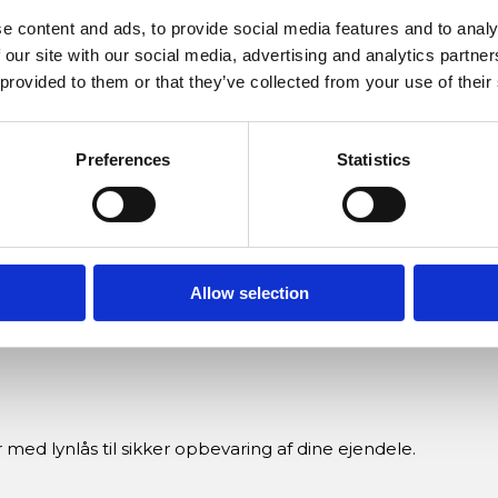
e Jakke - Navy
e content and ads, to provide social media features and to analy
 our site with our social media, advertising and analytics partn
tætsiddende damekomfortjakke. Designet med omhu for din t
 provided to them or that they’ve collected from your use of their
 dig mod koldere vejrforhold. De to dybe sidelommer med lyn
Preferences
Statistics
, der kombinerer tætsiddende snit med behagelig bevæge
Allow selection
il at holde dig varm og beskyttet i kølige omgivelser.
med lynlås til sikker opbevaring af dine ejendele.