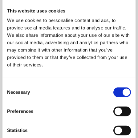
Dunlop Promo Cap - Strålende Rød Elegance
This website uses cookies
En Tidløs Favorit:
Dunlop Promo Cap i Strålende Rød
We use cookies to personalise content and ads, to
bringer en ekstraordinær farve til din hovedbeklædning.
provide social media features and to analyse our traffic.
Denne livlige røde nuance er altid en klassiker, og den fanger
We also share information about your use of our site with
opmærksomhed hvor end du går.
our social media, advertising and analytics partners who
Beskyttelse mod Solen:
Udover at være stilfuld er denne
may combine it with other information that you’ve
kasket også en pålidelig beskyttelse mod solens stråler. Du
provided to them or that they’ve collected from your use
kan nyde udendørsaktiviteter uden bekymringer om
of their services.
solskoldning.
Tilføj Et Elegant Touch:
Den strålende røde farve tilføjer et
dristigt og sofistikeret præg til dit udseende. Uanset om du er
Consent
på en sportsbegivenhed, i parken eller ude at rejse, vil denne
Necessary
Selection
kasket få dig til at skille dig ud.
Bygget til Kvalitet:
Dunlop er kendt for sin kvalitet og
Preferences
holdbarhed. Dunlop Promo Cap i Strålende Rød leverer på
dette løfte og bevarer sin dybe farve.
Statistics
Justérbar og Komfortabel:
Med en justerbar rem kan Dunlop Promo Cap tilpasses din