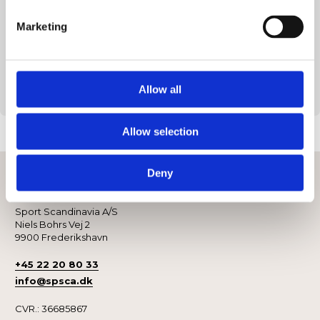
hovedstørrelse og sidde komfortabelt hele dagen.
Marketing
Elegant og Praktisk:
Tilføj et strejf af tidløs elegance til dit udseende med Dunlop
Promo Cap i Strålende Rød. Denne kasket er både stilfuld og
praktisk, så du kan beskytte dig selv mod solen med stil.
Allow all
Allow selection
Deny
Kontakt
Sport Scandinavia A/S
Niels Bohrs Vej 2
9900 Frederikshavn
+45 22 20 80 33
info@spsca.dk
CVR.: 36685867