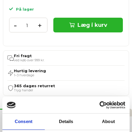
På lager
-
+
Læg i kurv
Fri fragt
ved køb over 999 kr.
Hurtig levering
1–3 hverdage
365 dages returret
Tryg handel
Beskrivelse
Specifikationer
Anmeldelser
Consent
Details
About
Dunlop Rød Promo Kasket