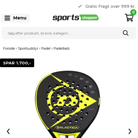
365 dages returret
Gratis Fragt over 999 kr.
22 20 80 33
0
Menu
›
›
›
Forside
Sportsudstyr
Padel
Padelbats
SPAR 1.700,-
‹
›