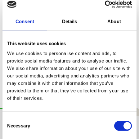
Diadora Padel
Consent
Details
About
kr. 299,00
+ Tilføj
Taske - Gul
This website uses cookies
Fri fragt
We use cookies to personalise content and ads, to
ved køb over 999 kr.
provide social media features and to analyse our traffic.
We also share information about your use of our site with
Hurtig levering
1–3 hverdage
our social media, advertising and analytics partners who
may combine it with other information that you’ve
365 dages returret
Tryg handel
provided to them or that they’ve collected from your use
of their services.
Beskrivelse
Specifikationer
Anmeldelser
Consent
Dunlop Galactica Padelbat
Necessary
Selection