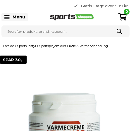
365 dages returret
Gratis Fragt over 999 kr.
22 20 80 33
0
Menu
›
›
›
Forside
Sportsudstyr
Sportsplejemidler
Køle & Varmebehandling
SPAR 30,-