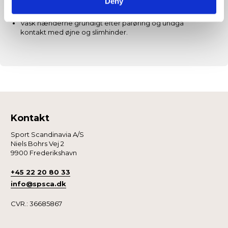
Deny
opvarmning eller træning for at aktivere cremen fuldt
ud.
Vask hænderne grundigt efter påføring og undgå
kontakt med øjne og slimhinder.
Kontakt
Sport Scandinavia A/S
Niels Bohrs Vej 2
9900 Frederikshavn
+45 22 20 80 33
info@spsca.dk
CVR.: 36685867