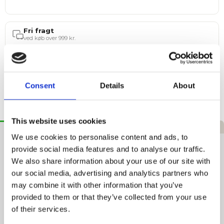
Fri fragt
ved køb over 999 kr.
Hurtig levering
1–3 hverdage
365 dages returret
Consent
Details
About
Tryg handel
This website uses cookies
Beskrivelse
Specifikationer
Anmeldelser
We use cookies to personalise content and ads, to
ASG Varmecreme
provide social media features and to analyse our traffic.
We also share information about your use of our site with
Forbered dine muskler effektivt og forbedr din præstation
our social media, advertising and analytics partners who
med ASG Heatcream Xtra Hot, en kraftfuld varmende creme
may combine it with other information that you’ve
designet til aktivt at arbejde sammen med din krops
provided to them or that they’ve collected from your use
bevægelser. Denne avancerede formel er ideel til brug før
enhver fysisk aktivitet for at aktivere musklerne og øge
of their services.
blodgennemstrømningen.