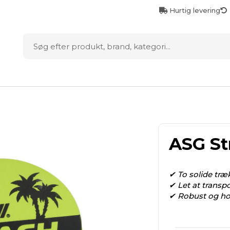
Hurtig levering
D
ASG St
✔ To solide træ
✔ Let at transpor
✔ Robust og hold