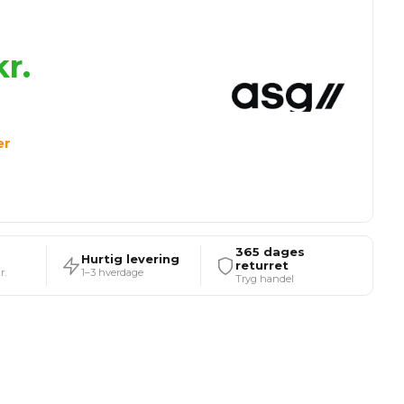
r.
er
365 dages
Hurtig levering
returret
r.
1–3 hverdage
Tryg handel