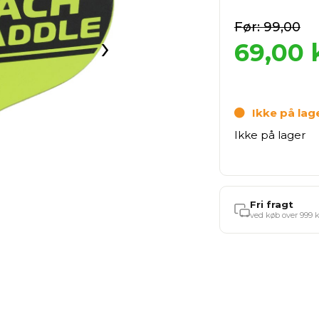
99,00
›
69,00
k
Ikke på lag
Ikke på lager
Fri fragt
ved køb over 999 k