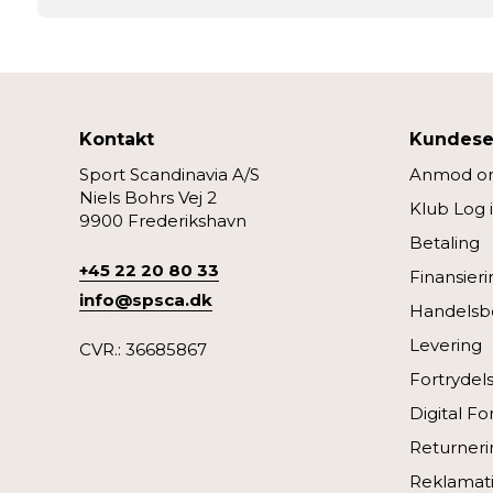
Kontakt
Kundese
Sport Scandinavia A/S
Anmod om
Niels Bohrs Vej 2
Klub Log 
9900 Frederikshavn
Betaling
+45 22 20 80 33
Finansieri
info@spsca.dk
Handelsbe
Levering
CVR.: 36685867
Fortrydel
Digital Fo
Returneri
Reklamat