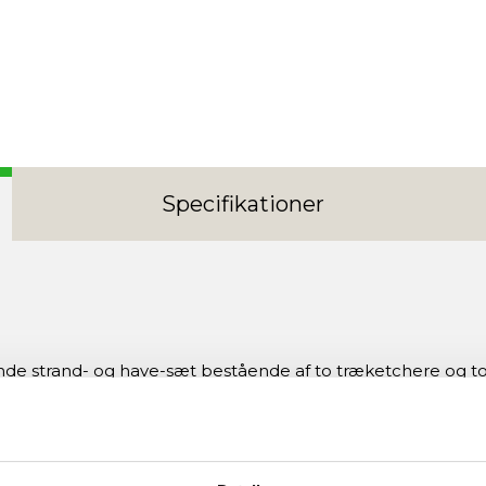
Specifikationer
de strand- og have-sæt bestående af to træketchere og to n
eoprenbolde for stabil spiloplevelse på sand eller græs. D
llem venner. Med fokus på enkelhed og robusthed giver AS