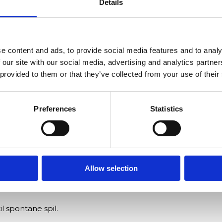
Details
klar til straks at spille.
e content and ads, to provide social media features and to analy
 our site with our social media, advertising and analytics partn
 provided to them or that they’ve collected from your use of their
il stranden eller parken.
Preferences
Statistics
e aldre og færdighedsniveauer.
il at tåle udendørs brug og slid.
Allow selection
å spillet føles naturligt.
l spontane spil.