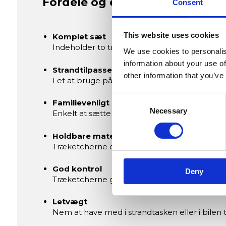
Fordele og egenskaber
Consent
This website uses cookies
Komplet sæt
Indeholder to træketchere og to neoprenbolde, 
We use cookies to personalis
information about your use of
Strandtilpasset
other information that you’ve
Let at bruge på sandet og nem at pakke med t
Consent
Familievenligt
Necessary
Selection
Enkelt at sætte op og passer til spillere i all
Holdbare materialer
Træketcherne og neoprenboldene er designet t
God kontrol
Deny
Træketcherne giver stabilt greb og god føling, s
Letvægt
Nem at have med i strandtasken eller i bilen ti