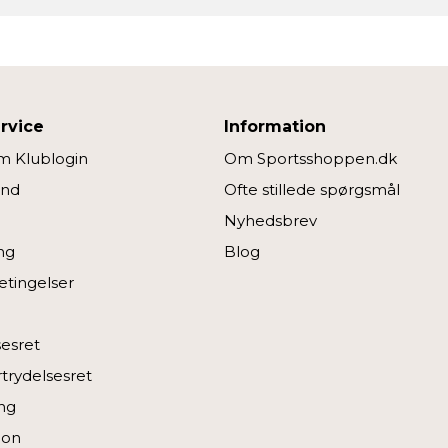
rvice
Information
 Klublogin
Om Sportsshoppen.dk
ind
Ofte stillede spørgsmål
Nyhedsbrev
ng
Blog
tingelser
sesret
rtrydelsesret
ng
ion