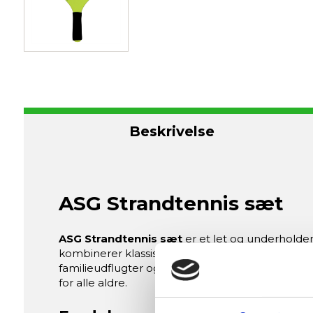
Beskrivelse
ASG Strandtennis sæt
ASG Strandtennis sæt
er et let og underholden
kombinerer klassisk træmateriale med holdbare n
familieudflugter og afslappede konkurrencer me
for alle aldre.