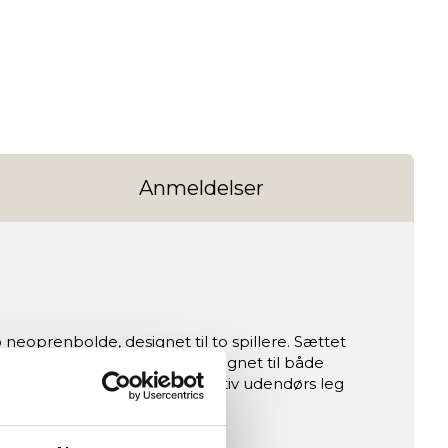
Anmeldelser
eoprenbolde, designet til to spillere. Sættet
et er transportvenligt og velegnet til både
G Strandtennis timevis af aktiv udendørs leg