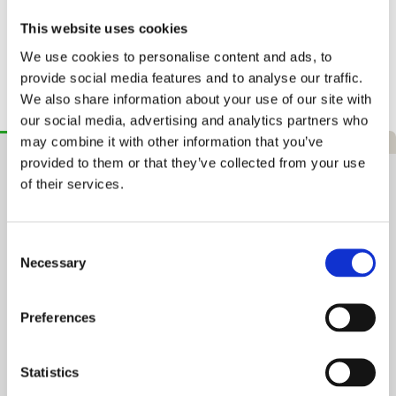
Hurtig levering
This website uses cookies
1–3 hverdage
We use cookies to personalise content and ads, to
365 dages returret
Tryg handel
provide social media features and to analyse our traffic.
We also share information about your use of our site with
our social media, advertising and analytics partners who
may combine it with other information that you’ve
Beskrivelse
Specifikationer
Anmeldelser
provided to them or that they’ve collected from your use
ASG Amerikansk Fodbold
of their services.
Oplev det klassiske amerikanske spil med ASG's amerikanske
fodbold i en iøjnefaldende orange farve. Dette robuste bold er
Consent
designet til spænding og holdbarhed.
Necessary
Selection
Højdepunkter af ASG Amerikansk Fodbold:
Preferences
Strålende Farve: Opfriskende orange farve, der skiller sig
ud på spillefeltet.
Robust Materiale: Fremstillet af høj kvalitets kunstlæder
for langvarig brug.
Statistics
Spilklar: Ideel til rekreative spil i parken eller på