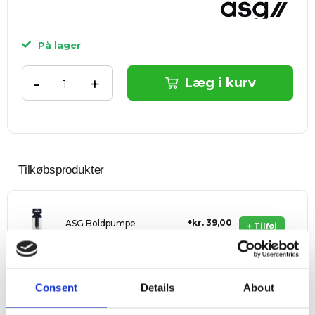
På lager
-
+
Læg i kurv
Tilkøbsprodukter
kr. 39,00
ASG Boldpumpe
+ Tilføj
Consent
Details
About
Fri fragt
ved køb over 999 kr.