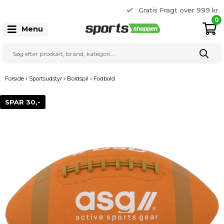
365 dages returret
Gratis Fragt over 999 kr.
22 20 80 33
0
Menu
›
›
›
Forside
Sportsudstyr
Boldspil
Fodbold
SPAR 30,-