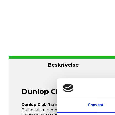
Beskrivelse
Dunlop Club Training Bor
Dunlop Club Training Bordtennisbolde (144 st
Consent
Bulkpakken rummer 144 bolde, hvilket gør den pe