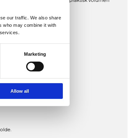
etition. Produktet kombinerer praktisk volumen
se our traffic. We also share
ers who may combine it with
 services.
opfyldning.
Marketing
lser.
Allow all
olde.