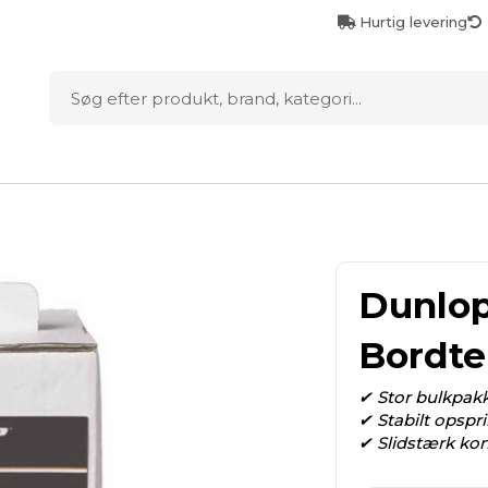
Hurtig levering
D
Dunlop
Bordte
✔ Stor bulkpakk
✔ Stabilt opspr
✔ Slidstærk kon