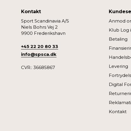
Kontakt
Kundese
Sport Scandinavia A/S
Anmod om
Niels Bohrs Vej 2
Klub Log 
9900 Frederikshavn
Betaling
+45 22 20 80 33
Finansieri
info@spsca.dk
Handelsbe
Levering
CVR.: 36685867
Fortrydel
Digital Fo
Returneri
Reklamat
Kontakt