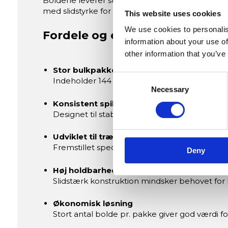
Boldene leverer stabilt opspring og en forudsi
med slidstyrke for langvarig brug i et travlt træni
This website uses cookies
We use cookies to personalis
Fordele og egenskaber
information about your use of
other information that you’ve
Stor bulkpakke
Consent
Indeholder 144 bolde fordelt i praktiske enh
Necessary
Selection
Konsistent spilbarhed
Designet til stabilt opspring og forudsigelig 
Udviklet til træningsbrug
Fremstillet specifikt til daglig brug i klub- 
Deny
Høj holdbarhed
Slidstærk konstruktion mindsker behovet for h
Økonomisk løsning
Stort antal bolde pr. pakke giver god værdi fo