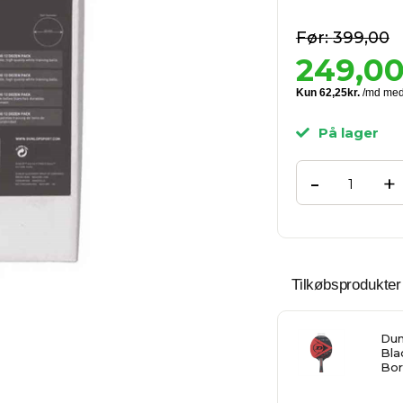
399,00
249,0
På lager
-
+
Tilkøbsprodukter
Dun
Bla
Bor