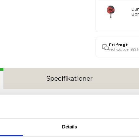
Dun
Bor
Fri fragt
ved køb over 999 k
Specifikationer
dtennisbolde (144 stk.)
k.)
er udviklet til gentagen og målrettet træning, hvor ensa
Details
rfekt til klubber, skoler og træningscentre, der har brug f