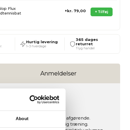
lop Flux
kr. 79,00
+ Tilføj
dtennisbat
365 dages
Hurtig levering
returret
r.
1–3 hverdage
Tryg handel
Anmeldelser
rtet kvalitet og holdbarhed er afgørende.
About
or mange bolde til kontinuerlig træning.