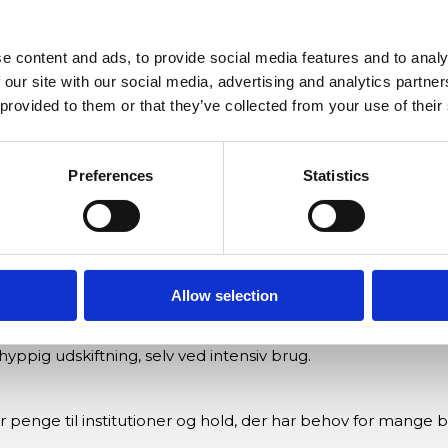
gelig boldbane, så træningen kan fokusere på teknik og rep
ngsmiljø.
e content and ads, to provide social media features and to analy
 our site with our social media, advertising and analytics partn
 provided to them or that they’ve collected from your use of their
eder, så træningen kan foregå uden hyppige pauser for gen
Preferences
Statistics
bane, hvilket understøtter teknisk træning og gentagelsesøve
og skolemiljøer, hvor bolde bruges mange gange dagligt.
Allow selection
yppig udskiftning, selv ved intensiv brug.
r penge til institutioner og hold, der har behov for mange b