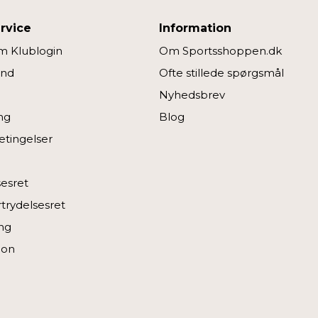
rvice
Information
 Klublogin
Om Sportsshoppen.dk
ind
Ofte stillede spørgsmål
Nyhedsbrev
ng
Blog
tingelser
sesret
rtrydelsesret
ng
ion