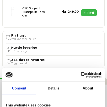
ASG Stige til
kr. 249,00
Trampolin - 366
+ Tilføj
cm
Fri fragt
ved køb over 999 kr.
Hurtig levering
1–3 hverdage
365 dages returret
Tryg handel
Beskrivelse
Specifikationer
Anmeldelser
Consent
Details
About
Berg Forankringssæt til Trampoliner
BERG Forankringssæt til Trampoliner
gør det nemt at
This website uses cookies
sikre din trampolin på ben mod vind og dårligt vejr. Sættet