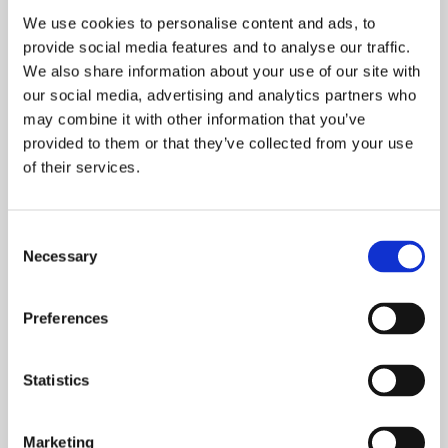
indeholder 4 jordspyd og justerbare remme, der giver stabil
We use cookies to personalise content and ads, to
fastgørelse i blød eller hård jord. Med korrekt forankring
provide social media features and to analyse our traffic.
mindskes risikoen for, at trampolinen blæser væk eller
forårsager skader på omgivelserne. Produktet er designet til
We also share information about your use of our site with
udendørs brug og tilbyder en enkel, pålidelig løsning til ekstra
our social media, advertising and analytics partners who
tryghed.
may combine it with other information that you’ve
Fordele og egenskaber
provided to them or that they’ve collected from your use
of their services.
Komplet sæt med 4 jordspyd
Sikrer alle fire ben og giver stabil forankring i jord.
Consent
Necessary
Justerbare remme
Selection
Remmene kan tilpasses for optimal spænding og
holdbarhed.
Preferences
Vejrbestandige materialer
Materialerne er beregnet til udendørs brug og modstår
rust og slid.
Statistics
Nem montering
Hurtig installation uden behov for avanceret værktøj.
Marketing