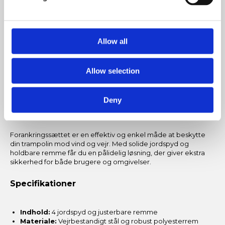
Øget sikkerhed
Reducerer risikoen for skader på personer og ejendom
ved storm.
Allow all
Passer til trampoliner på ben
Designet til at fungere med mange BERG-modeller med
ben.
Allow selection
Hvorfor vælge Berg Forankringssæt til
Deny
Trampoliner?
Forankringssættet er en effektiv og enkel måde at beskytte
din trampolin mod vind og vejr. Med solide jordspyd og
holdbare remme får du en pålidelig løsning, der giver ekstra
sikkerhed for både brugere og omgivelser.
Specifikationer
Indhold:
4 jordspyd og justerbare remme
Materiale:
Vejrbestandigt stål og robust polyesterrem