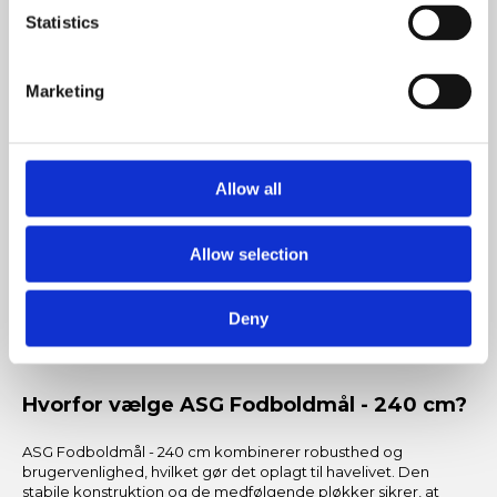
Statistics
Solid konstruktion
Kraftig ramme og sorte stænger sikrer holdbarhed
under leg og gentagne scoringsforsøg.
Marketing
Stabilitet med pløkker
Medfølgende pløkker gør det nemt at fastgøre målet
sikkert på græsplænen.
Allow all
Nem samling
Enkel montage giver hurtig opsætning, så spillet kan
starte på kort tid.
Allow selection
Praktisk opbevaring
Målet kan pakkes sammen og er let at håndtere med en
Deny
vægt på ca. 7,7 kg.
Hvorfor vælge ASG Fodboldmål - 240 cm?
ASG Fodboldmål - 240 cm kombinerer robusthed og
brugervenlighed, hvilket gør det oplagt til havelivet. Den
stabile konstruktion og de medfølgende pløkker sikrer, at