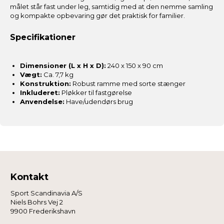
målet står fast under leg, samtidig med at den nemme samling
og kompakte opbevaring gør det praktisk for familier.
Specifikationer
Dimensioner (L x H x D):
240 x 150 x 90 cm
Vægt:
Ca. 7,7 kg
Konstruktion:
Robust ramme med sorte stænger
Inkluderet:
Pløkker til fastgørelse
Anvendelse:
Have/udendørs brug
Kontakt
Sport Scandinavia A/S
Niels Bohrs Vej 2
9900 Frederikshavn