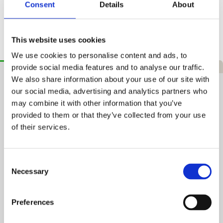
Consent
Details
About
1–3 hverdage
365 dages returret
Tryg handel
This website uses cookies
We use cookies to personalise content and ads, to
Beskrivelse
Specifikationer
Anmeldelser
provide social media features and to analyse our traffic.
We also share information about your use of our site with
ASG Fodboldmål - 240 cm
our social media, advertising and analytics partners who
may combine it with other information that you’ve
ASG Fodboldmål - 240 cm
er et praktisk og stabilt
provided to them or that they’ve collected from your use
fodboldmål designet til mange timers leg i haven. Det er let at
of their services.
samle og giver et solidt målområde til både træning og
uformelle kampe. Med sin kompakte størrelse og
medfølgende pløkker er det særligt velegnet til familier, der
ønsker et holdbart og nemt håndterligt mål.
Consent
Necessary
Fordele og egenskaber
Selection
Perfekt til haven
Preferences
Målene 240 x 150 x 90 cm skaber et passende og
underholdende spilområde for børn og voksne.