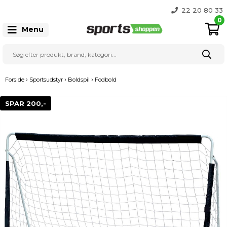
Gratis Fragt over 999 kr.
22 20 80 33
0
Menu
›
›
›
Forside
Sportsudstyr
Boldspil
Fodbold
SPAR 200,-